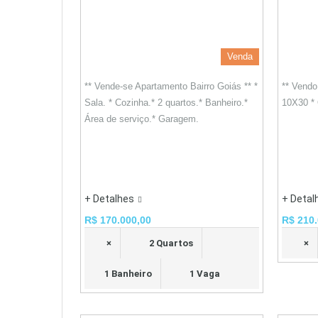
Venda
** Vende-se Apartamento Bairro Goiás ** *
** Vendo 
Sala. * Cozinha.* 2 quartos.* Banheiro.*
10X30 * 
Área de serviço.* Garagem.
+ Detalhes
+ Detal
R$ 170.000,00
R$ 210.
×
2 Quartos
×
1 Banheiro
1 Vaga