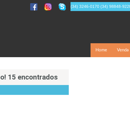
(34) 3246-0170
(34) 98848-922
Home
Venda
o! 15 encontrados