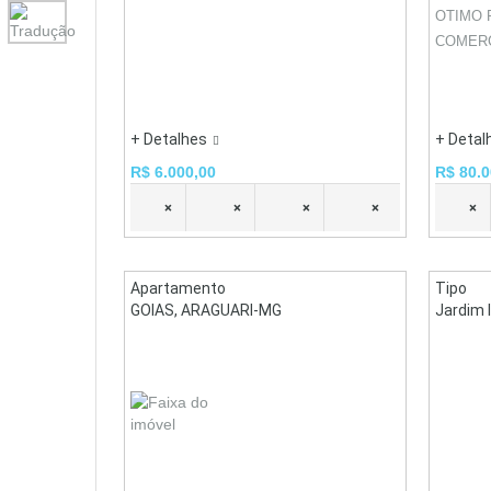
OTIMO 
COMERC
+ Detalhes
+ Detal
R$ 6.000,00
R$ 80.0
×
×
×
×
×
Apartamento
Tipo
GOIAS, ARAGUARI-MG
Jardim 