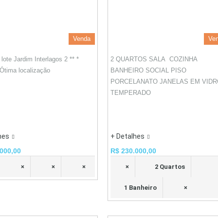
Venda
Ve
lote Jardim Interlagos 2 ** *
2 QUARTOS SALA COZINHA
Ótima localização
BANHEIRO SOCIAL PISO
PORCELANATO JANELAS EM VIDR
TEMPERADO
hes
+ Detalhes
000,00
R$ 230.000,00
×
×
×
×
2 Quartos
1 Banheiro
×