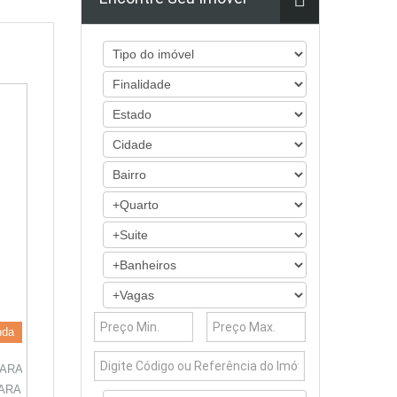
nda
PARA
ARA