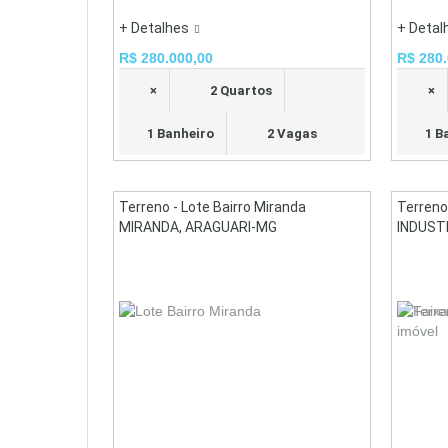
+ Detalhes
+ Detal
R$ 280.000,00
R$ 280.
×
2 Quartos
×
1 Banheiro
2 Vagas
1 B
Terreno - Lote Bairro Miranda
Terreno
MIRANDA, ARAGUARI-MG
INDUST