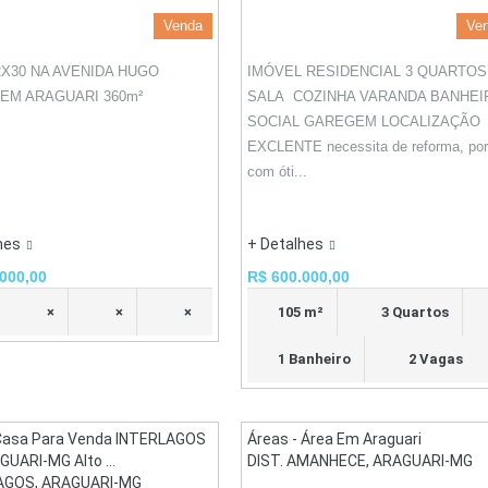
Venda
Ve
2X30 NA AVENIDA HUGO
IMÓVEL RESIDENCIAL 3 QUARTOS
 EM ARAGUARI 360m²
SALA COZINHA VARANDA BANHEI
SOCIAL GAREGEM LOCALIZAÇÃO
EXCLENTE necessita de reforma, po
com óti...
hes
+ Detalhes
000,00
R$ 600.000,00
×
×
×
105 m²
3 Quartos
1 Banheiro
2 Vagas
Casa Para Venda INTERLAGOS
Áreas - Área Em Araguari
UARI-MG Alto ...
DIST. AMANHECE, ARAGUARI-MG
AGOS, ARAGUARI-MG