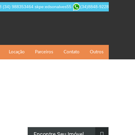
8
(34) 988353464
skpe:edsonalves55
(34)8848-9228
Locação
Parceiros
Contato
Outros
Encontre Seu Imóvel