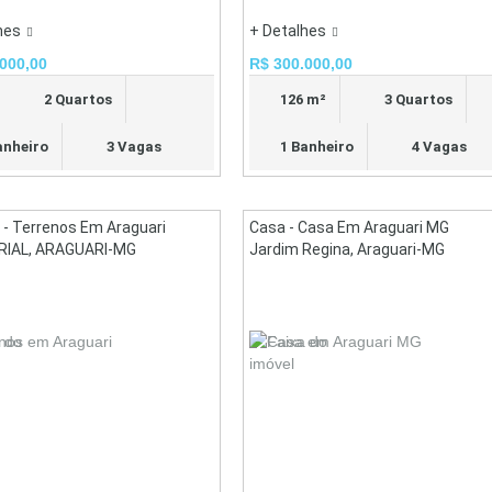
hes
+ Detalhes
000,00
R$ 300.000,00
2 Quartos
126 m²
3 Quartos
anheiro
3 Vagas
1 Banheiro
4 Vagas
 - Terrenos Em Araguari
Casa - Casa Em Araguari MG
RIAL, ARAGUARI-MG
Jardim Regina, Araguari-MG